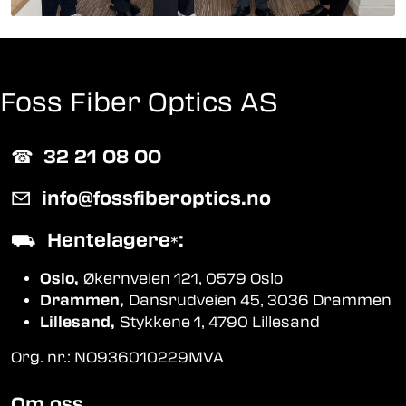
Foss Fiber Optics AS
☎︎
32 21 08 00
✉
info@fossfiberoptics.no
⛟
Hentelagere
:
*
Oslo,
Økernveien 121, 0579 Oslo
Drammen,
Dansrudveien 45, 3036 Drammen
Lillesand,
Stykkene 1, 4790 Lillesand
Org. nr.: NO936010229MVA
Om oss