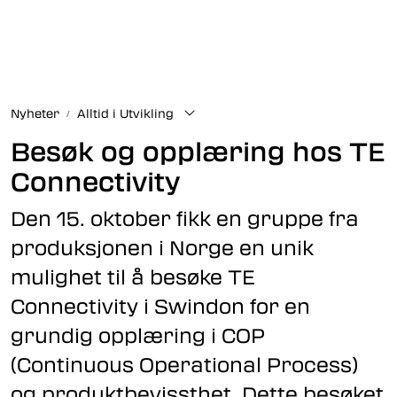
Skip to main content
Fiberoptikk
Nyheter
Alltid i Utvikling
Strukturert kabling
Besøk og opplæring hos TE
Industrielle produkter
Connectivity
Den 15. oktober fikk en gruppe fra
Outlet
produksjonen i Norge en unik
Kunnskapssenter
mulighet til å besøke TE
Connectivity i Swindon for en
Nyheter
grundig opplæring i COP
(Continuous Operational Process)
Om oss
og produktbevissthet. Dette besøket