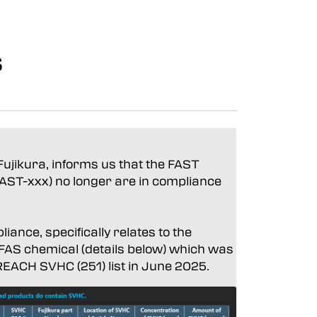
s
Fujikura, informs us that the FAST
AST-xxx) no longer are in compliance
ance, specifically relates to the
PFAS chemical (details below) which was
REACH SVHC (251) list in June 2025.