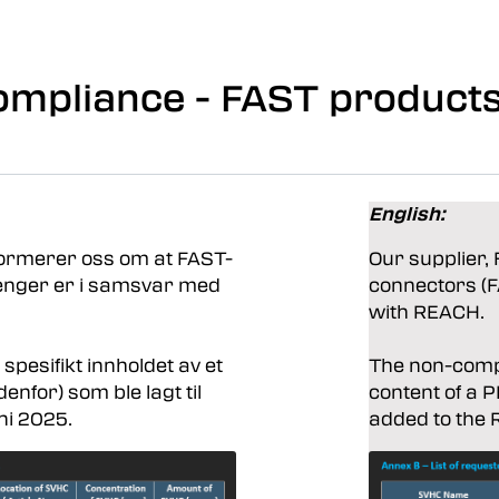
mpliance - FAST product
English:
nformerer oss om at FAST-
Our supplier, 
lenger er i samsvar med
connectors (F
with REACH.
pesifikt innholdet av et
The non-compli
enfor) som ble lagt til
content of a 
ni 2025.
added to the 