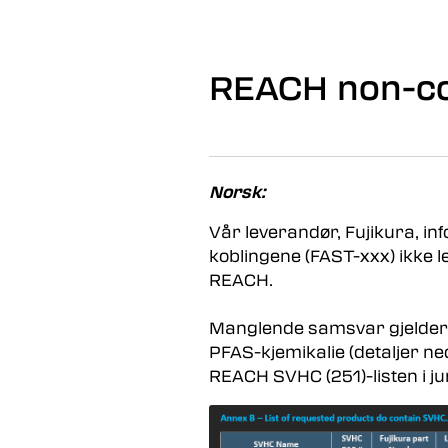
Skip to main content
REACH non-co
Norsk:
Vår leverandør, Fujikura, i
koblingene (FAST-xxx) ikke 
REACH.
Manglende samsvar gjelder s
PFAS-kjemikalie (detaljer ned
REACH SVHC (251)-listen i ju