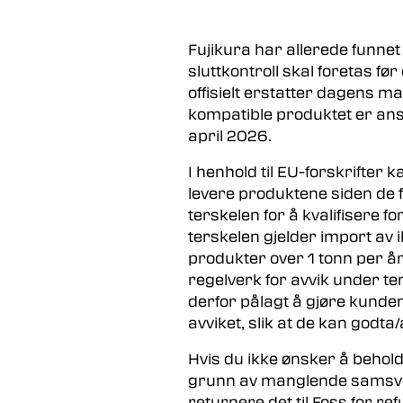
Fujikura har allerede funnet
sluttkontroll skal foretas før
offisielt erstatter dagens ma
kompatible produktet er anslåt
april 2026.
I henhold til EU-forskrifter k
levere produktene siden de f
terskelen for å kvalifisere f
terskelen gjelder import a
produkter over 1 tonn per år)
regelverk for avvik under te
derfor pålagt å gjøre kun
avviket, slik at de kan godt
Hvis du ikke ønsker å behol
grunn av manglende samsv
returnere det til Foss for ref