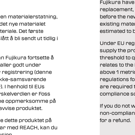
Fujikura have 
replacement, 
 en materialerstatning,
before the new
 det nye materialet
existing mater
teriale. Det første
estimated to 
t å bli sendt ut tidlig i
Under EU regu
supply the pro
an Fujikura fortsette å
threshold to q
aller godt under
relates to th
or registrering (denne
above 1 metri
v ikke-samsvarende
regulations f
. I henhold til EUs
are required 
rskelverdien er Foss
compliance so
dene oppmerksomme på
If you do not 
a/avvise produktet.
non-complianc
de dette produktet på
for a refund.
ar med REACH, kan du
usjon.